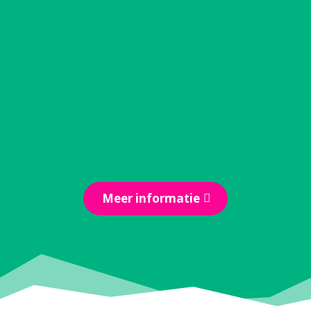
Huttentocht voor
ondernemers
Weg van de drukte is er ruimte voor
goede gesprekken, echte verbinding
en nieuwe energie. Ga met je team
of collega’s(ondernemers) op
huttentocht door de bergen.
Meer informatie