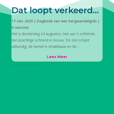
Dat loopt verkeerd…
17-okt-2025
|
Dagboek van een bergwandelgids
|
0 reacties
Het is donderdag 24 augustus, tien uur ’s ochtends.
Een prachtige ochtend in Gosau. De zon schijnt
uitbundig, de hemel is strakblauw en de...
Lees Meer
« Vorige Pagina
Heb je een
vraag?
Heb je na het rondstruinen op mijn website