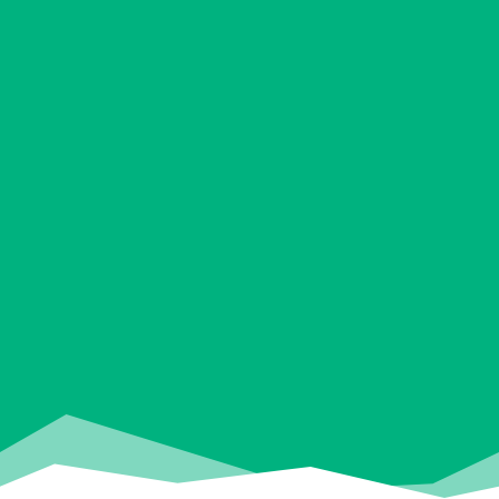
Ontmoeten
Nieuwe mensen leren kennen is niet
altijd makkelijk. Daarom organiseert
TopTijd huttentochten voor
gelijkgestemden. Samen de bergen
in, herinneringen maken en lachen
om dezelfde modderige schoenen.
Ben jij sociaal, avontuurlijk en dol op
bergen? Dan hoor jij bij TopTijd.