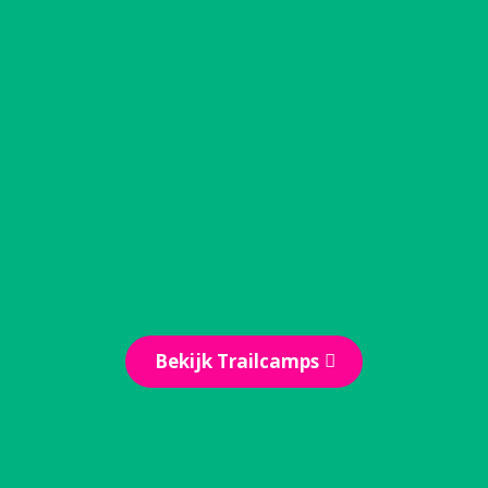
Trailcamps | Oostenrijk
Maak kennis met trailrunning in de
bergen. Tijdens een trailcamp van
maximaal 5 dagen rennen we in klein
gezelschap over de mooiste
bergpaadjes. Soms afzien, maar
vooral genieten!
Bekijk Trailcamps