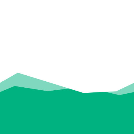
Je hoeft niet de snelste te zijn. Wel
nieuwsgierig, sportief en klaar voor een
beetje avontuur. Ga je mee?
Waar heb je
zin in?