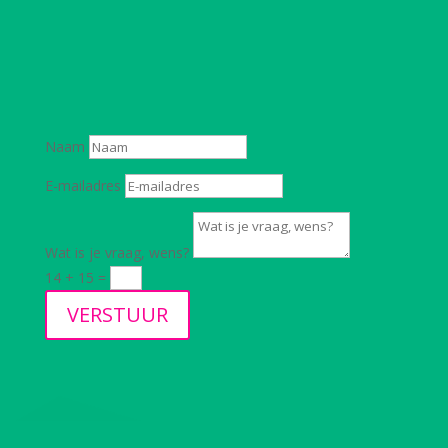
vragen? Of zou je graag een keer
kennismaken? Laat het me gerust weten.
Vul hieronder je gegevens in en ik neem
binnen 24 uur contact met je op.
Naam
E-mailadres
Wat is je vraag, wens?
14 + 15
=
VERSTUUR