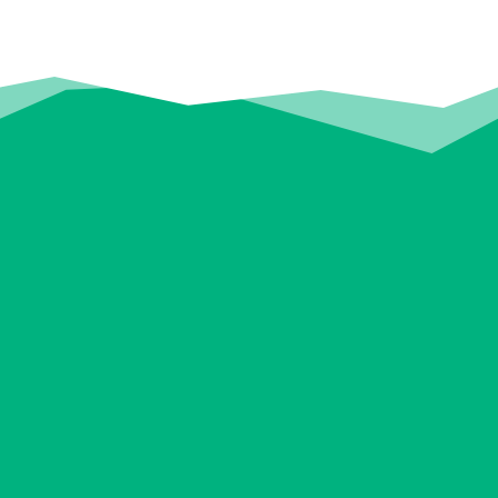
berggeluk!
Onthaasten
Toe aan een pauze van je drukke
bestaan? De huttentochten van
TopTijd brengen je naar een wereld
waar haast niet bestaat. Tussen
rinkelende koeienbellen,
besneeuwde bergtoppen en de geur
van apfelstrudel vergeet je werkelijk
alles. Na een week in de bergen kom
je ‘zen’ terug. Beloofd!