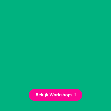
Trailrun workshop |
Nederland
Op verschillende plekken in
Nederland organiseer ik
trailrunworkshops voor beginners.
We trailen door het bos of langs de
kust en ik vertel je alles over
looptechniek en materiaal.
Bekijk Workshops